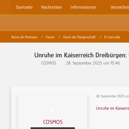
Startseite
Nachrichten
Informationen
Verzeichni
Reino de Montaña
Forum
Foren der Bürgerschaft
El mercado
Unruhe im Kaiserreich Dreibürgen:
COSMOS
28. September 2025 um 10:46
28. September 2025 u
Unruhe im Kaiserr
COSMOS