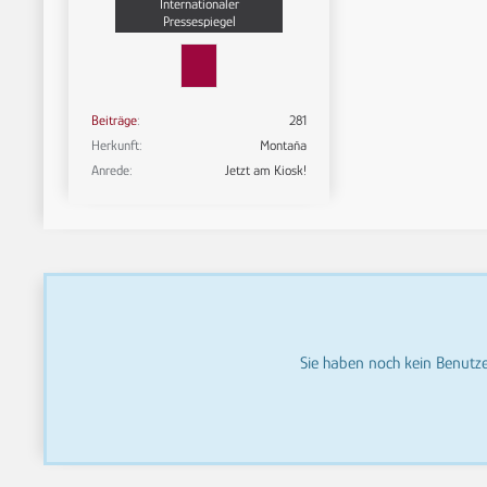
Internationaler
Pressespiegel
Beiträge
281
Herkunft
Montaña
Anrede
Jetzt am Kiosk!
Sie haben noch kein Benutz