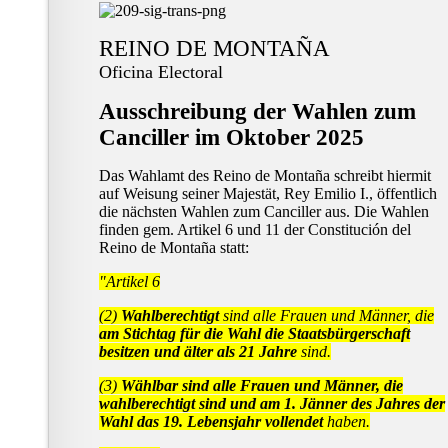
REINO DE MONTAÑA
Oficina Electoral
Ausschreibung der Wahlen zum
Canciller im Oktober 2025
Das Wahlamt des Reino de Montaña schreibt hiermit
auf Weisung seiner Majestät, Rey Emilio I., öffentlich
die nächsten Wahlen zum Canciller aus. Die Wahlen
finden gem. Artikel 6 und 11 der Constitución del
Reino de Montaña statt:
"Artikel 6
(2)
Wahlberechtigt
sind alle Frauen und Männer, die
am Stichtag für die Wahl die Staatsbürgerschaft
besitzen und älter als 21 Jahre
sind.
(3)
Wählbar sind alle Frauen und Männer, die
wahlberechtigt sind und am 1. Jänner des Jahres der
Wahl das 19. Lebensjahr vollendet
haben.