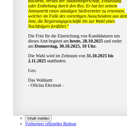
Rücktritt, Verlust der Staatsbürgerschaft, Entlassung
oder Enthebung durch den Rey. Er hat bei seinem
Amtsantritt einen ständigen Stellvertreter zu ernennen,
welcher im Falle des vorzeitigen Ausscheidens aus de
Amt, die Regierungsgeschäfte bis zur Wahl eines
Nachfolgers fortführt."
Die Frist für die Einreichung von Kandidaturen um
dieses Amt beginnt am
heute, 28.10.2025
und endet
am
Donnerstag, 30.10.2025, 10 Uhr.
Die Wahl wird im Zeitraum von
31.10.2025 bis
2.11.2025
stattfinden.
Gez.
Das Wahlamt
- Oficina Electoral -
Inhalt melden
Vorheriger offizieller Beitrag