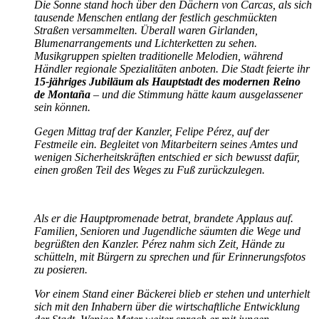
Die Sonne stand hoch über den Dächern von Carcas, als sich
tausende Menschen entlang der festlich geschmückten
Straßen versammelten. Überall waren Girlanden,
Blumenarrangements und Lichterketten zu sehen.
Musikgruppen spielten traditionelle Melodien, während
Händler regionale Spezialitäten anboten. Die Stadt feierte ihr
15-jähriges Jubiläum als Hauptstadt des modernen Reino
de Montaña
– und die Stimmung hätte kaum ausgelassener
sein können.
Gegen Mittag traf der Kanzler, Felipe Pérez, auf der
Festmeile ein. Begleitet von Mitarbeitern seines Amtes und
wenigen Sicherheitskräften entschied er sich bewusst dafür,
einen großen Teil des Weges zu Fuß zurückzulegen.
Als er die Hauptpromenade betrat, brandete Applaus auf.
Familien, Senioren und Jugendliche säumten die Wege und
begrüßten den Kanzler. Pérez nahm sich Zeit, Hände zu
schütteln, mit Bürgern zu sprechen und für Erinnerungsfotos
zu posieren.
Vor einem Stand einer Bäckerei blieb er stehen und unterhielt
sich mit den Inhabern über die wirtschaftliche Entwicklung