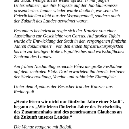
der Stadt. Wenige Meter weiter sprach er mit jungen
Unternehmern, die ihre Projekte auf der Jubiläumsmesse
präsentierten. Immer wieder wurde deutlich, wie sehr die
Feierlichkeiten nicht nur der Vergangenheit, sondern auch
der Zukunft des Landes gewidmet waren.
Besonders beeindruckt zeigte sich der Kanzler von einer
Ausstellung zur Geschichte von Carcas. Auf großen Tafeln
wurde die Entwicklung der Stadt in den vergangenen fünfzehn
Jahren dokumentiert – von den ersten Infrastrukturprojekten
bis hin zur heutigen Rolle als politisches und wirtschaftliches
Zentrum des Landes.
Am frühen Nachmittag erreichte Pérez die große Festbühne
auf dem zentralen Platz. Dort erwarteten ihn bereits Vertreter
der Stadtverwaltung, Vereine und zahlreiche Ehrengäste.
Unter dem Applaus der Besucher trat der Kanzler ans
Rednerpult.
„Heute feiern wir nicht nur fünfzehn Jahre einer Stadt“,
begann er. „Wir feiern fünfzehn Jahre des Fortschritts,
des Zusammenhalts und des gemeinsamen Glaubens an
die Zukunft unseres Landes.“
Die Menge reagierte mit Beifall.