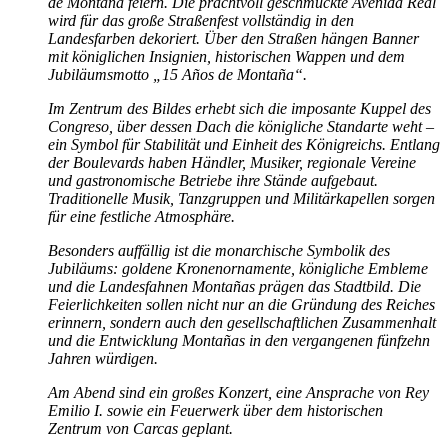
de Montaña feiern. Die prachtvoll geschmückte Avenida Real
wird für das große Straßenfest vollständig in den
Landesfarben dekoriert. Über den Straßen hängen Banner
mit königlichen Insignien, historischen Wappen und dem
Jubiläumsmotto „15 Años de Montaña“.
Im Zentrum des Bildes erhebt sich die imposante Kuppel des
Congreso, über dessen Dach die königliche Standarte weht –
ein Symbol für Stabilität und Einheit des Königreichs. Entlang
der Boulevards haben Händler, Musiker, regionale Vereine
und gastronomische Betriebe ihre Stände aufgebaut.
Traditionelle Musik, Tanzgruppen und Militärkapellen sorgen
für eine festliche Atmosphäre.
Besonders auffällig ist die monarchische Symbolik des
Jubiläums: goldene Kronenornamente, königliche Embleme
und die Landesfahnen Montañas prägen das Stadtbild. Die
Feierlichkeiten sollen nicht nur an die Gründung des Reiches
erinnern, sondern auch den gesellschaftlichen Zusammenhalt
und die Entwicklung Montañas in den vergangenen fünfzehn
Jahren würdigen.
Am Abend sind ein großes Konzert, eine Ansprache von Rey
Emilio I. sowie ein Feuerwerk über dem historischen
Zentrum von Carcas geplant.