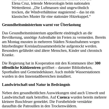
Elena Cruz, leitende Meteorologin beim nationalen
Wetterdienst. „Die Luftmassen sind ungewöhnlich
trocken, die Windverhältnisse stagnierend – das ist ein
klassisches Muster für eine stationäre Hitzekuppel.“
Gesundheitsministerium warnt vor Überlastung
Das Gesundheitsministerium appellierte eindringlich an die
Bevölkerung, unnötige Aufenthalte im Freien zu vermeiden. Bereits
am Montag mussten in mehreren Städten Notaufnahmen wegen
hitzebedingter Kreislaufzusammenbrüche aufgestockt werden.
Besonders gefährdet sind ältere Menschen, Kinder und chronisch
Kranke.
Die Regierung hat in Kooperation mit den Kommunen über
300
öffentliche Kühlzentren
geöffnet – darunter Bibliotheken,
Sporthallen und Gemeindehäuser. Auch mobile Wasserstationen
wurden in den Innenstadtbereichen installiert.
Landwirtschaft und Natur in Bedrängnis
Neben den gesundheitlichen Auswirkungen sind auch Umwelt und
Landwirtschaft stark betroffen. Auf
Cuenca
wurden bereits mehrere
kleinere Buschfeuer gemeldet. Die Forstbehörde verstärkte
daraufhin die Patrouillen in den Trockenwäldern.