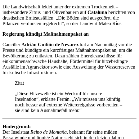
Die Landwirtschaft leidet unter der extremen Trockenheit –
insbesondere Zitrus- und Olivenbauern auf
Cataluna
berichten von
drastischen Ernteausfällen. „Die Böden sind ausgedörrt, die
Pflanzen verdursten regelrecht“, so der Landwirt Mateo Ríos.
Regierung kündigt Maßnahmenpaket an
Canciller
Adrián Guitiño de Nevarez
trat am Nachmittag vor die
Presse und kündigte ein kurzfristiges Maßnahmenpaket an, um die
Bevölkerung zu entlasten. Dazu zählen Energiezuschüsse für
einkommensschwache Haushalte, Fördermittel für hitzebedingte
Ausfälle im Agrarsektor sowie eine Ausweitung der Wasserreserven
für kritische Infrastrukturen.
Zitat
„Diese Hitzewelle ist ein Weckruf für unsere
Inselnation“, erklärte Ferrán. „Wir müssen uns künftig
noch besser auf extreme Wetterereignisse vorbereiten –
sie sind kein Ausnahmefall mehr.“
Hintergrund:
Der Inselstaat
Reino de Monta
ñ
a
, bekannt für seine milden
Passatwinde und üppige Natur, sieht sich in den letzten Jahren