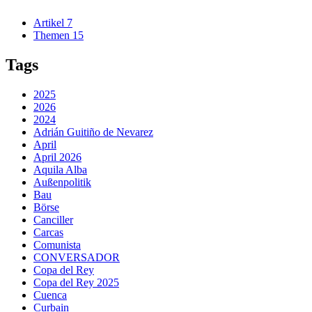
Artikel
7
Themen
15
Tags
2025
2026
2024
Adrián Guitiño de Nevarez
April
April 2026
Aquila Alba
Außenpolitik
Bau
Börse
Canciller
Carcas
Comunista
CONVERSADOR
Copa del Rey
Copa del Rey 2025
Cuenca
Curbain