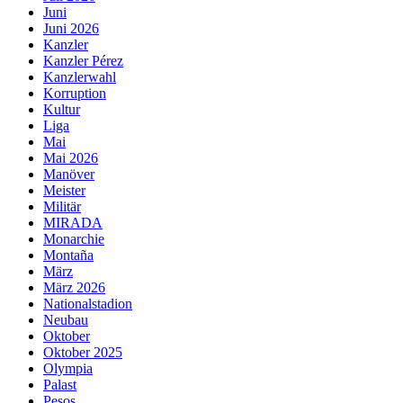
Juni
Juni 2026
Kanzler
Kanzler Pérez
Kanzlerwahl
Korruption
Kultur
Liga
Mai
Mai 2026
Manöver
Meister
Militär
MIRADA
Monarchie
Montaña
März
März 2026
Nationalstadion
Neubau
Oktober
Oktober 2025
Olympia
Palast
Pesos