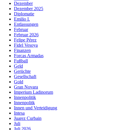
Dezember
Dezember 2025
Diplomatie
Emilio I.
Entlassungen
Februar
Februar 2026
Felipe Pérez
Fidel Vesoya
Finanzen
Forcas Armadas
Fußball
Geld
Gerüchte
Gesellschaft
Gold
Gran Novara
Imperium Ladinorum
Innenpolitik
Innenpolitk
Innen und Verteidigung
Intesa
Juarez Curbain
Juli
Juli 2026