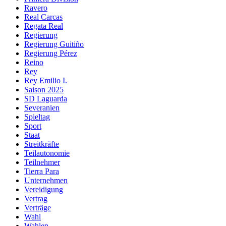
Ravero
Real Carcas
Regata Real
Regierung
Regierung Guitiño
Regierung Pérez
Reino
Rey
Rey Emilio I.
Saison 2025
SD Laguarda
Severanien
Spieltag
Sport
Staat
Streitkräfte
Teilautonomie
Teilnehmer
Tierra Para
Unternehmen
Vereidigung
Vertrag
Verträge
Wahl
Wahlen