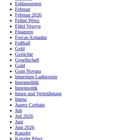
Entlassungen
Februar
Februar 2026
Felipe Pérez
Fidel Vesoya
Finanzen
Forcas Armadas
Fußball
Geld
Gerüchte
Gesellschaft
Gold
Gran Novara
Imperium Ladinorum
Innenpolitik
Innenpolitk
Innen und Verteidigung
Intesa
Juarez Curbain
Juli
Juli 2026
Juni
Juni 2026
Kanzler
Kanzler Pérez