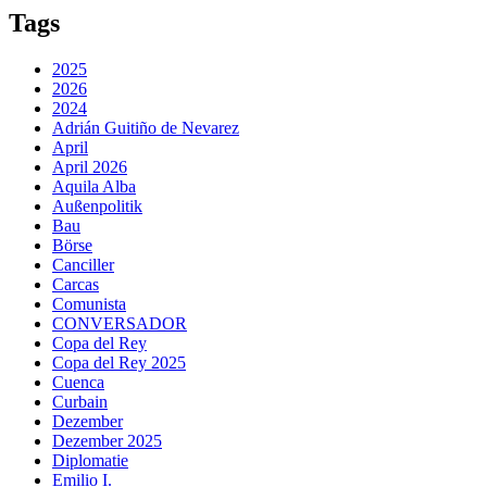
Tags
2025
2026
2024
Adrián Guitiño de Nevarez
April
April 2026
Aquila Alba
Außenpolitik
Bau
Börse
Canciller
Carcas
Comunista
CONVERSADOR
Copa del Rey
Copa del Rey 2025
Cuenca
Curbain
Dezember
Dezember 2025
Diplomatie
Emilio I.