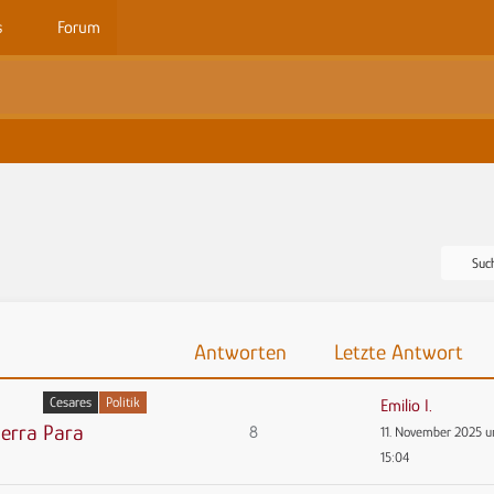
s
Forum
Suc
Antworten
Letzte Antwort
Cesares
Politik
Emilio I.
ierra Para
8
11. November 2025 
15:04