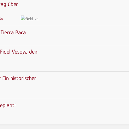
rag über
do
1
 Tierra Para
 Fidel Vesoya den
 Ein historischer
geplant!