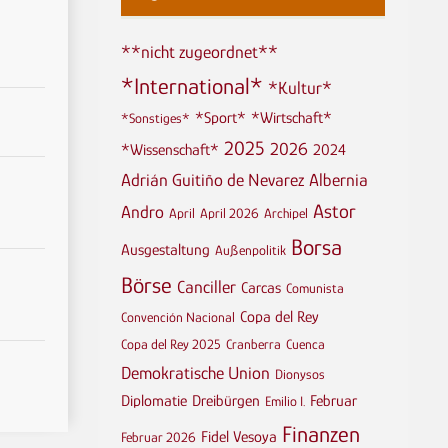
**nicht zugeordnet**
*International*
*Kultur*
*Sport*
*Wirtschaft*
*Sonstiges*
2025
2026
*Wissenschaft*
2024
Adrián Guitiño de Nevarez
Albernia
Astor
Andro
April
April 2026
Archipel
Borsa
Ausgestaltung
Außenpolitik
Börse
Canciller
Carcas
Comunista
Copa del Rey
Convención Nacional
Copa del Rey 2025
Cranberra
Cuenca
Demokratische Union
Dionysos
Diplomatie
Dreibürgen
Februar
Emilio I.
Finanzen
Fidel Vesoya
Februar 2026