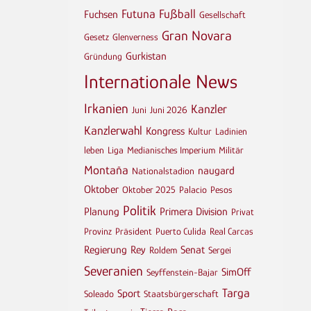
Futuna
Fußball
Fuchsen
Gesellschaft
Gran Novara
Gesetz
Glenverness
Gurkistan
Gründung
Internationale News
Irkanien
Kanzler
Juni
Juni 2026
Kanzlerwahl
Kongress
Kultur
Ladinien
leben
Liga
Medianisches Imperium
Militär
Montaña
naugard
Nationalstadion
Oktober
Oktober 2025
Palacio
Pesos
Politik
Planung
Primera Division
Privat
Provinz
Präsident
Puerto Culida
Real Carcas
Regierung
Rey
Senat
Roldem
Sergei
Severanien
SimOff
Seyffenstein-Bajar
Targa
Sport
Soleado
Staatsbürgerschaft