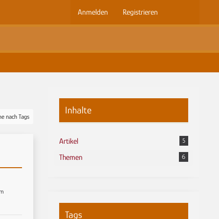
Anmelden
Registrieren
Inhalte
he nach Tags
Artikel
5
Themen
6
um
Tags