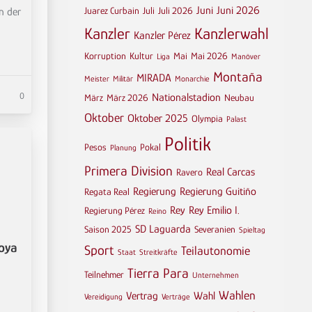
Juni
Juni 2026
Juarez Curbain
Juli
Juli 2026
n der
Kanzler
Kanzlerwahl
Kanzler Pérez
Korruption
Kultur
Mai
Mai 2026
Liga
Manöver
Montaña
MIRADA
Meister
Militär
Monarchie
0
Nationalstadion
März
März 2026
Neubau
Oktober
Oktober 2025
Olympia
Palast
Politik
Pesos
Pokal
Planung
Primera Division
Real Carcas
Ravero
Regierung
Regierung Guitiño
Regata Real
Rey
Rey Emilio I.
Regierung Pérez
Reino
SD Laguarda
Saison 2025
Severanien
Spieltag
soya
Sport
Teilautonomie
Staat
Streitkräfte
Tierra Para
Teilnehmer
Unternehmen
Wahlen
Vertrag
Wahl
Vereidigung
Verträge