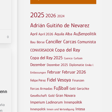
2025
2026
2024
Adrián Guitiño de Nevarez
Außenpolitik
April
Aquila Alba
April 2026
0
Canciller
Carcas
Comunista
Bau
Börse
Copa del Rey
CONVERSADOR
Copa del Rey 2025
Cuenca
Curbain
Dezember
Dezember 2025
Diplomatie
Emilio I.
Februar
Februar 2026
Entlassungen
Fidel Vesoya
Felipe Pérez
Finanzen
Fußball
Forcas Armadas
Geld
Gerüchte
wenn
Gran Novara
Gesellschaft
Gold
Imperium Ladinorum
Innenpolitik
aña
Intesa
Innenpolitk
Innen und Verteidigung
en