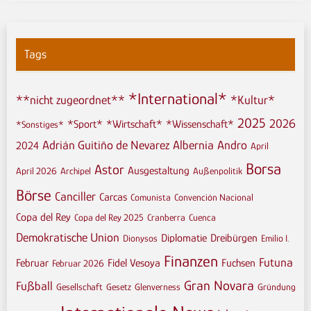
Tags
*International*
**nicht zugeordnet**
*Kultur*
2025
2026
*Sport*
*Wirtschaft*
*Wissenschaft*
*Sonstiges*
Adrián Guitiño de Nevarez
Albernia
Andro
2024
April
Borsa
Astor
Ausgestaltung
April 2026
Archipel
Außenpolitik
Börse
Canciller
Carcas
Comunista
Convención Nacional
Copa del Rey
Copa del Rey 2025
Cranberra
Cuenca
Demokratische Union
Diplomatie
Dreibürgen
Dionysos
Emilio I.
Finanzen
Futuna
Februar
Fidel Vesoya
Fuchsen
Februar 2026
Gran Novara
Fußball
Gesellschaft
Gesetz
Glenverness
Gründung