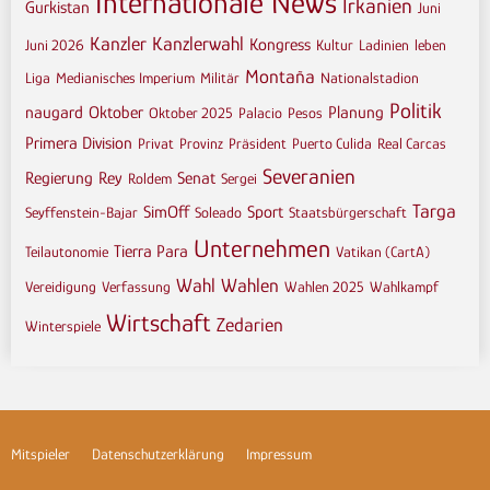
Internationale News
Irkanien
Gurkistan
Juni
Kanzler
Kanzlerwahl
Kongress
Juni 2026
Kultur
Ladinien
leben
Montaña
Liga
Medianisches Imperium
Militär
Nationalstadion
Politik
naugard
Oktober
Planung
Oktober 2025
Palacio
Pesos
Primera Division
Privat
Provinz
Präsident
Puerto Culida
Real Carcas
Severanien
Regierung
Rey
Senat
Roldem
Sergei
Targa
SimOff
Sport
Seyffenstein-Bajar
Soleado
Staatsbürgerschaft
Unternehmen
Tierra Para
Teilautonomie
Vatikan (CartA)
Wahl
Wahlen
Vereidigung
Verfassung
Wahlen 2025
Wahlkampf
Wirtschaft
Zedarien
Winterspiele
Mitspieler
Datenschutzerklärung
Impressum