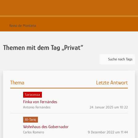
Reino de Montaña
Themen mit dem Tag „Privat“
Suche nach Tags
Thema
Letzte Antwort
Saracessa
Finka von Fernándes
Antonio Fernándes
24. Januar 2025 um 10:22
Al-Tariq
Wohnhaus des Gobernador
Carlos Romero
9. Dezember 2022 um 11:44